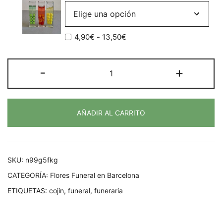
Rango
4,90
€
-
13,50
€
de
precios:
COJIN
-
+
desde
FUNERARIO
4,90€
FLORES
hasta
BLANCAS
13,50€
AÑADIR AL CARRITO
cantidad
SKU:
n99g5fkg
CATEGORÍA:
Flores Funeral en Barcelona
ETIQUETAS:
cojin
,
funeral
,
funeraria