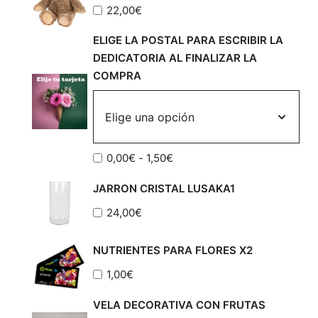
22,00
€
ELIGE LA POSTAL PARA ESCRIBIR LA
DEDICATORIA AL FINALIZAR LA
COMPRA
Rango
0,00
€
-
1,50
€
de
JARRON CRISTAL LUSAKA1
precios:
desde
24,00
€
0,00€
hasta
NUTRIENTES PARA FLORES X2
1,50€
1,00
€
VELA DECORATIVA CON FRUTAS