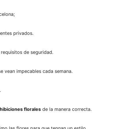
celona;
entes privados.
requisitos de seguridad.
s se vean impecables cada semana.
.
hibiciones florales
de la manera correcta.
o las flores para que tengan un estilo