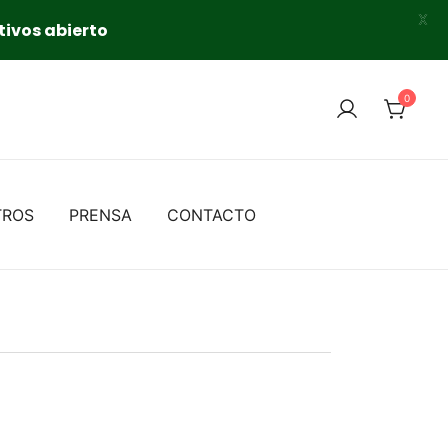
X
tivos abierto
0
TROS
PRENSA
CONTACTO