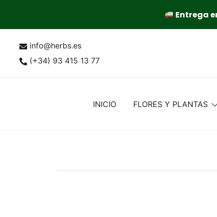
Entrega en
Saltar
info@herbs.es
al
contenido
(+34) 93 415 13 77
INICIO
FLORES Y PLANTAS