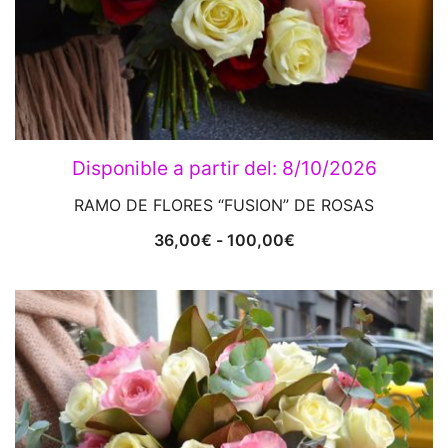
Disponible a partir del:
8/10/2026
RAMO DE FLORES “FUSION” DE ROSAS
Rango
36,00
€
-
100,00
€
de
precios:
desde
36,00€
hasta
100,00€