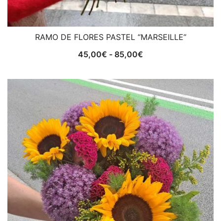
RAMO DE FLORES PASTEL “MARSEILLE”
Rango
45,00
€
-
85,00
€
de
precios:
desde
45,00€
hasta
85,00€