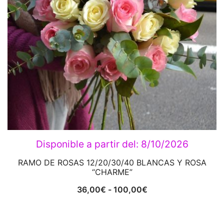
Disponible a partir del:
8/10/2026
RAMO DE ROSAS 12/20/30/40 BLANCAS Y ROSA
“CHARME”
Rango
36,00
€
-
100,00
€
de
precios: