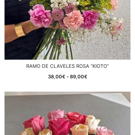
RAMO DE CLAVELES ROSA “KIOTO”
Rango
38,00
€
-
89,00
€
de
precios:
desde
38,00€
hasta
89,00€