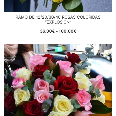
RAMO DE 12/20/30/40 ROSAS COLORIDAS
“EXPLOSION”
Rango
36,00
€
-
100,00
€
de
precios:
desde
36,00€
hasta
100,00€