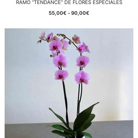
RAMO “TENDANCE” DE FLORES ESPECIALES
Rango
55,00
€
-
90,00
€
de
precios:
desde
55,00€
hasta
90,00€