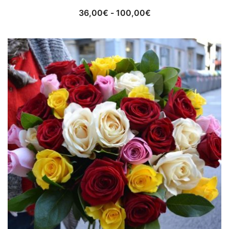
Rango
36,00
€
-
100,00
€
de
precios:
desde
36,00€
hasta
100,00€