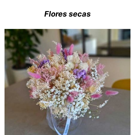
desde
36,00€
Flores secas
hasta
100,00€