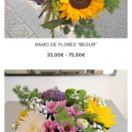
RAMO DE FLORES “BEGUR”
Rango
33,00
€
-
75,00
€
de
precios:
desde
33,00€
hasta
75,00€