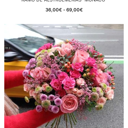
Rango
36,00
€
-
69,00
€
de
precios:
desde
36,00€
hasta
69,00€