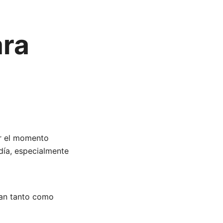
ra
r el momento
día, especialmente
ían tanto como