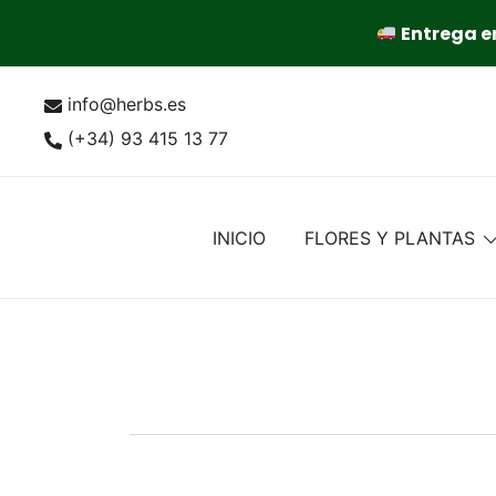
Entrega en
Saltar
info@herbs.es
al
contenido
(+34) 93 415 13 77
INICIO
FLORES Y PLANTAS