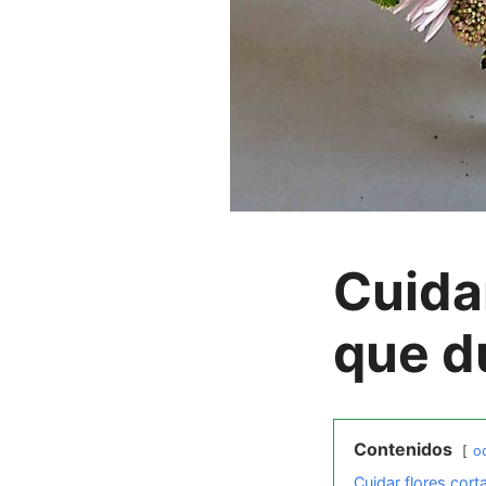
Cuida
que d
Contenidos
oc
Cuidar flores cor