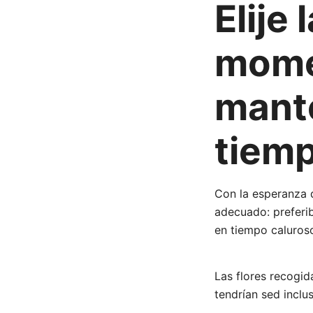
Elije 
mome
mant
tiem
Con la esperanza
adecuado: preferib
en tiempo caluros
Las flores recogid
tendrían sed inclu