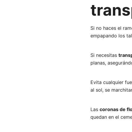
trans
Si no haces el ram
empapando los tall
Si necesitas
trans
planas, asegurándo
Evita cualquier fu
al sol, se marchit
Las
coronas de fl
quedan en el ceme