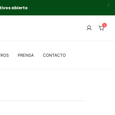
X
tivos abierto
0
TROS
PRENSA
CONTACTO