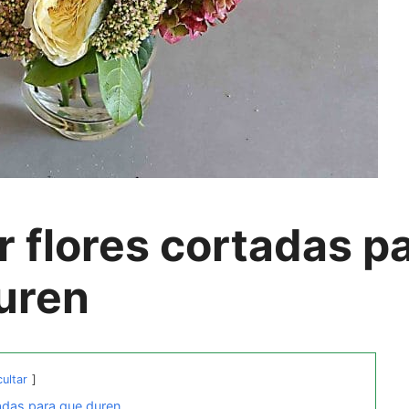
r flores cortadas p
uren
ultar
tadas para que duren