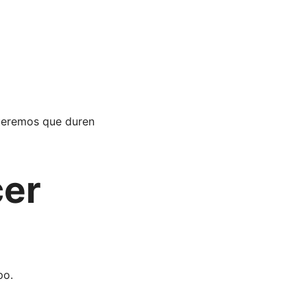
ueremos que duren
cer
po.