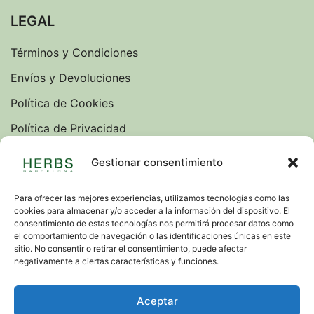
LEGAL
Términos y Condiciones
Envíos y Devoluciones
Política de Cookies
Política de Privacidad
Sobre nosotros
Gestionar consentimiento
Blog
Para ofrecer las mejores experiencias, utilizamos tecnologías como las
cookies para almacenar y/o acceder a la información del dispositivo. El
IDIOMAS
consentimiento de estas tecnologías nos permitirá procesar datos como
el comportamiento de navegación o las identificaciones únicas en este
VERSION INGLESA
sitio. No consentir o retirar el consentimiento, puede afectar
negativamente a ciertas características y funciones.
© 2026. Todos los derechos reservados. Carrer de
Aceptar
Balmes, 171, 08006 Barcelona. info@herbs.es. (+34)