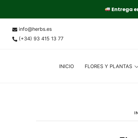
Entrega en
Saltar
info@herbs.es
al
contenido
(+34) 93 415 13 77
INICIO
FLORES Y PLANTAS
I