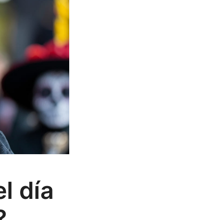
l día
?