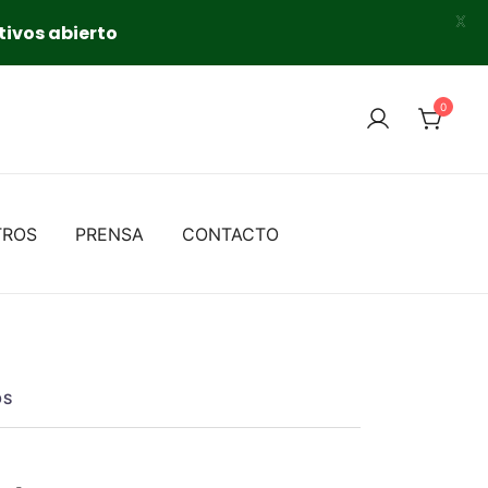
X
tivos abierto
0
TROS
PRENSA
CONTACTO
OS