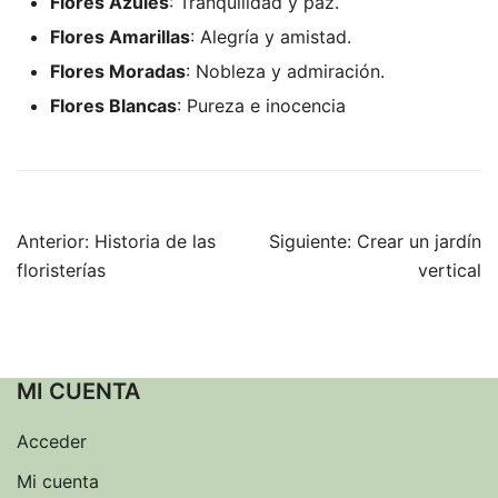
Flores Azules
: Tranquilidad y paz.
Flores Amarillas
: Alegría y amistad.
Flores Moradas
: Nobleza y admiración.
Flores Blancas
: Pureza e inocencia
Navegación
Anterior:
Historia de las
Siguiente:
Crear un jardín
floristerías
vertical
de
entradas
MI CUENTA
Acceder
Mi cuenta