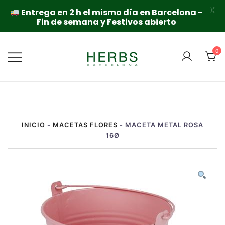
X
Entrega en 2 h el mismo día en Barcelona -
Fin de semana y Festivos abierto
Saltar
al
0
contenido
INICIO
-
MACETAS FLORES
-
MACETA METAL ROSA
16Ø