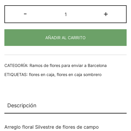
precios:
FLORES
-
+
desde
DE
4,90€
CAMPO
hasta
cantidad
13,50€
AÑADIR AL CARRITO
CATEGORÍA:
Ramos de flores para enviar a Barcelona
ETIQUETAS:
flores en caja
,
flores en caja sombrero
Descripción
Arreglo floral Silvestre de flores de campo