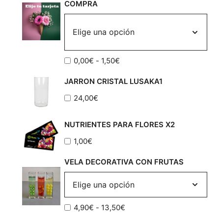
COMPRA
Rango
0,00
€
-
1,50
€
de
JARRON CRISTAL LUSAKA1
precios:
desde
24,00
€
0,00€
hasta
NUTRIENTES PARA FLORES X2
1,50€
1,00
€
VELA DECORATIVA CON FRUTAS
Rango
4,90
€
-
13,50
€
de