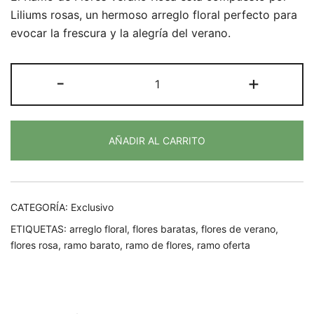
Liliums rosas, un hermoso arreglo floral perfecto para
evocar la frescura y la alegría del verano.
Ramo
-
+
de
Flores
Verano
AÑADIR AL CARRITO
Rosa
cantidad
CATEGORÍA:
Exclusivo
ETIQUETAS:
arreglo floral
,
flores baratas
,
flores de verano
,
flores rosa
,
ramo barato
,
ramo de flores
,
ramo oferta