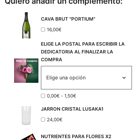
Quiero añadir un complemento:
CAVA BRUT "PORTIUM"
16,00
€
ELIGE LA POSTAL PARA ESCRIBIR LA
DEDICATORIA AL FINALIZAR LA
COMPRA
Rango
0,00
€
-
1,50
€
de
JARRON CRISTAL LUSAKA1
precios:
desde
24,00
€
0,00€
hasta
NUTRIENTES PARA FLORES X2