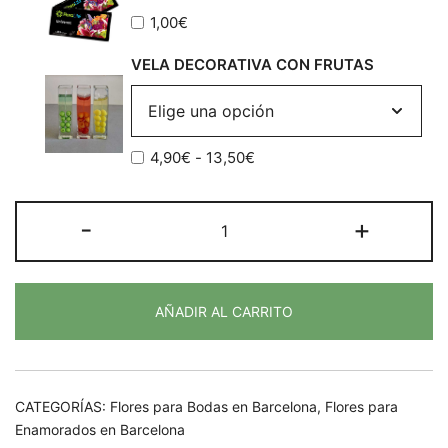
1,50€
1,00
€
VELA DECORATIVA CON FRUTAS
Rango
4,90
€
-
13,50
€
de
precios:
Ramo
-
+
desde
de
4,90€
Novia
hasta
Tendre
13,50€
AÑADIR AL CARRITO
Baiser
cantidad
CATEGORÍAS:
Flores para Bodas en Barcelona
,
Flores para
Enamorados en Barcelona