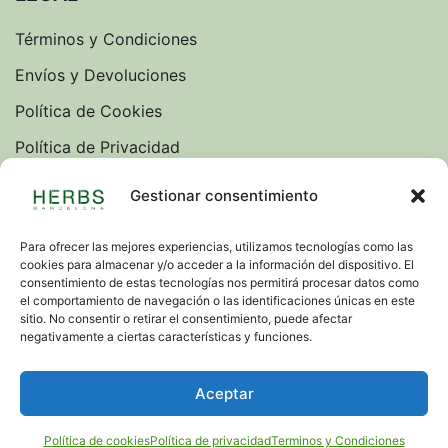
Términos y Condiciones
Envíos y Devoluciones
Política de Cookies
Política de Privacidad
Sobre nosotros
Gestionar consentimiento
Blog
Para ofrecer las mejores experiencias, utilizamos tecnologías como las
cookies para almacenar y/o acceder a la información del dispositivo. El
IDIOMAS
consentimiento de estas tecnologías nos permitirá procesar datos como
el comportamiento de navegación o las identificaciones únicas en este
VERSION INGLESA
sitio. No consentir o retirar el consentimiento, puede afectar
negativamente a ciertas características y funciones.
© 2026. Todos los derechos reservados. Carrer de
Aceptar
Balmes, 171, 08006 Barcelona. info@herbs.es. (+34)
934 15 13 77
Política de cookies
Política de privacidad
Terminos y Condiciones