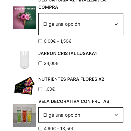
COMPRA
Rango
0,00
€
-
1,50
€
de
JARRON CRISTAL LUSAKA1
precios:
desde
24,00
€
0,00€
hasta
NUTRIENTES PARA FLORES X2
1,50€
1,00
€
VELA DECORATIVA CON FRUTAS
Rango
4,90
€
-
13,50
€