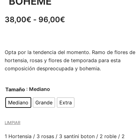
“BOHÈME”
Rango
38,00
€
-
96,00
€
de
precios:
Opta por la tendencia del momento. Ramo de flores de
desde
hortensia, rosas y flores de temporada para esta
38,00€
composición despreocupada y bohemia.
hasta
: Mediano
Tamaño
96,00€
Mediano
Grande
Extra
LIMPIAR
1 Hortensia / 3 rosas / 3 santini boton / 2 roble / 2