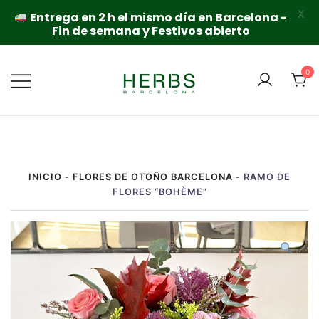
X
Entrega en 2 h el mismo día en Barcelona -
Fin de semana y Festivos abierto
Saltar
al
0
contenido
INICIO
-
FLORES DE OTOÑO BARCELONA
-
RAMO DE
FLORES “BOHÈME”