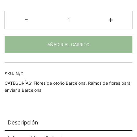
de
precios:
RAMO
-
+
desde
DE
4,90€
FLORES
hasta
"BOHÈME"
13,50€
AÑADIR AL CARRITO
cantidad
SKU:
N/D
CATEGORÍAS:
Flores de otoño Barcelona
,
Ramos de flores para
enviar a Barcelona
Descripción