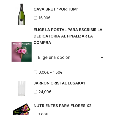
CAVA BRUT "PORTIUM"
16,00
€
ELIGE LA POSTAL PARA ESCRIBIR LA
DEDICATORIA AL FINALIZAR LA
COMPRA
Rango
0,00
€
-
1,50
€
de
JARRON CRISTAL LUSAKA1
precios:
desde
24,00
€
0,00€
hasta
NUTRIENTES PARA FLORES X2
1,50€
1,00
€