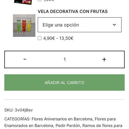
VELA DECORATIVA CON FRUTAS
Rango
4,90
€
-
13,50
€
de
precios:
RAMO
-
+
desde
DE
4,90€
12/20/30/40
hasta
ROSAS
13,50€
AÑADIR AL CARRITO
ROJAS
"BEAUTÉ"
cantidad
SKU:
3v04j8ev
CATEGORÍAS:
Flores Aniversarios en Barcelona
,
Flores para
Enamorados en Barcelona
,
Pedir Perdón
,
Ramos de flores para