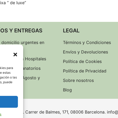
xa ” de luxe”
ÍOS Y ENTREGAS
LEGAL
 domicilio urgentes en
Términos y Condiciones
lona
Envíos y Devoluciones
 de flores a Hospitales
Política de Cookies
gas flores Tanatorios
kies para
Política de Privacidad
de estas
s Domingo Agosto y
gación o las
Sobre nosotros
to, puede
os
Blog
reservados. Carrer de Balmes, 171, 08006 Barcelona. info@
s