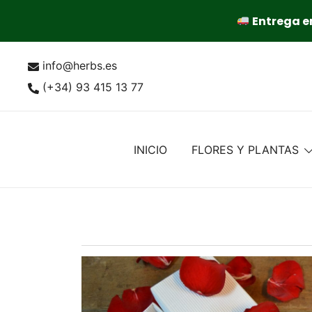
Entrega en
Saltar
info@herbs.es
al
contenido
(+34) 93 415 13 77
INICIO
FLORES Y PLANTAS