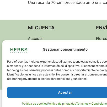
Una rosa de 70 cm .presentada amb una cai
MI CUENTA
ENV
Acceder
Flores
Barce
Mi cuenta
Gestionar consentimiento
Envíos
Entre
Para ofrecer las mejores experiencias, utilizamos tecnologías como las coo
almacenar y/o acceder a la información del dispositivo. El consentimiento 
Envío
tecnologías nos permitirá procesar datos como el comportamiento de nave
identificaciones únicas en este sitio. No consentir o retirar el consentimien
festiv
afectar negativamente a ciertas características y funciones.
Aceptar
© 2026. Todos los derechos 
Política de cookies
Política de privacidad
Terminos y Condicione