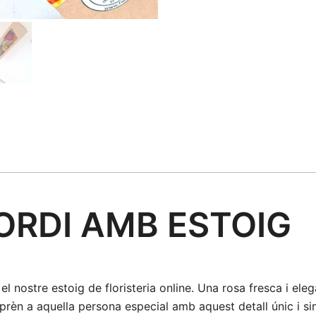
ORDI AMB ESTOIG
l nostre estoig de floristeria online. Una rosa fresca i ele
orprèn a aquella persona especial amb aquest detall únic i si