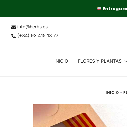
Entrega en
Saltar
info@herbs.es
al
contenido
(+34) 93 415 13 77
INICIO
FLORES Y PLANTAS
INICIO
-
F