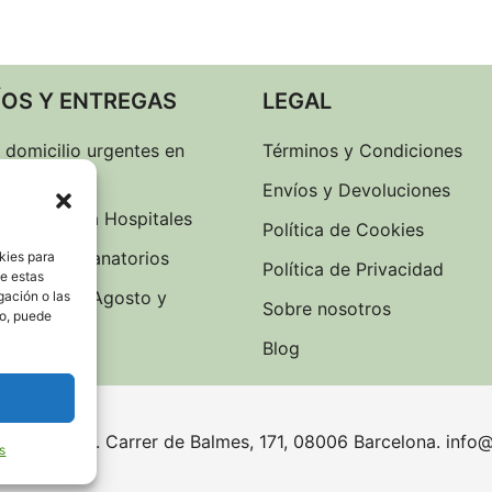
ÍOS Y ENTREGAS
LEGAL
 domicilio urgentes en
Términos y Condiciones
lona
Envíos y Devoluciones
 de flores a Hospitales
Política de Cookies
gas flores Tanatorios
kies para
Política de Privacidad
de estas
s Domingo Agosto y
gación o las
Sobre nosotros
to, puede
os
Blog
reservados. Carrer de Balmes, 171, 08006 Barcelona. info@
s