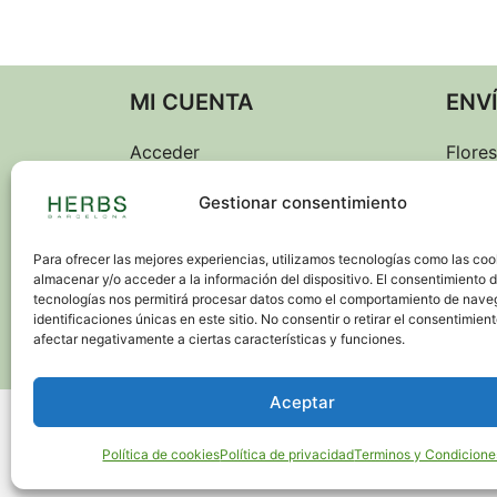
MI CUENTA
ENV
Acceder
Flores
Barce
Mi cuenta
Gestionar consentimiento
Envíos
Entre
Para ofrecer las mejores experiencias, utilizamos tecnologías como las coo
almacenar y/o acceder a la información del dispositivo. El consentimiento 
Envío
tecnologías nos permitirá procesar datos como el comportamiento de nave
identificaciones únicas en este sitio. No consentir o retirar el consentimien
festiv
afectar negativamente a ciertas características y funciones.
Aceptar
© 2026. Todos los derechos 
Política de cookies
Política de privacidad
Terminos y Condicione