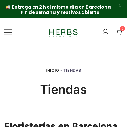
X
Entrega en 2 h el mismo día en Barcelona -
Fin de semana y Festivos abierto
Saltar
al
0
contenido
INICIO
-
TIENDAS
Tiendas
Floristerías en Barcelona